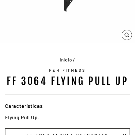
CE
(E
Inicio
/
F&H FITNESS
FF 3064 FLYING PULL UP
Características
Flying Pull Up.
¿TIENES ALGUNA PREGUNTA?